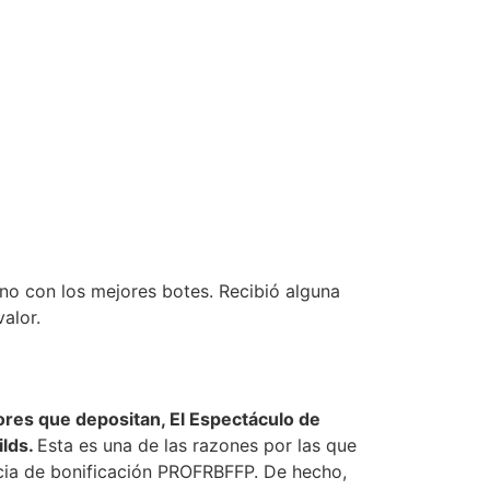
no con los mejores botes. Recibió alguna
alor.
res que depositan, El Espectáculo de
ilds.
Esta es una de las razones por las que
ncia de bonificación PROFRBFFP. De hecho,