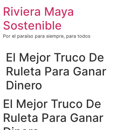
Ir
Riviera Maya
al
contenido
Sostenible
Por el paraíso para siempre, para todos
El Mejor Truco De
Ruleta Para Ganar
Dinero
El Mejor Truco De
Ruleta Para Ganar