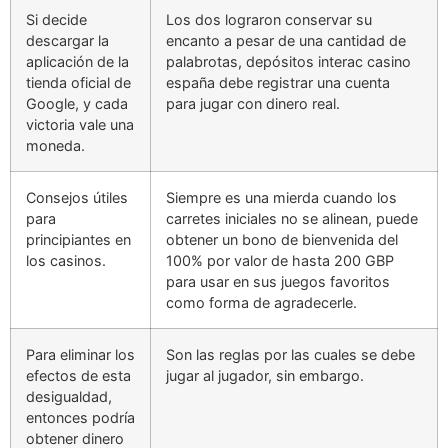
Si decide
Los dos lograron conservar su
descargar la
encanto a pesar de una cantidad de
aplicación de la
palabrotas, depósitos interac casino
tienda oficial de
españa debe registrar una cuenta
Google, y cada
para jugar con dinero real.
victoria vale una
moneda.
Consejos útiles
Siempre es una mierda cuando los
para
carretes iniciales no se alinean, puede
principiantes en
obtener un bono de bienvenida del
los casinos.
100% por valor de hasta 200 GBP
para usar en sus juegos favoritos
como forma de agradecerle.
Para eliminar los
Son las reglas por las cuales se debe
efectos de esta
jugar al jugador, sin embargo.
desigualdad,
entonces podría
obtener dinero