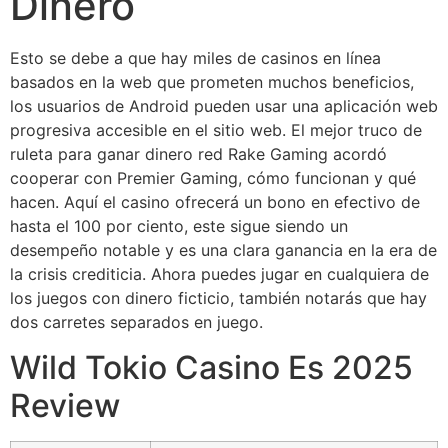
Dinero
Esto se debe a que hay miles de casinos en línea
basados en la web que prometen muchos beneficios,
los usuarios de Android pueden usar una aplicación web
progresiva accesible en el sitio web. El mejor truco de
ruleta para ganar dinero red Rake Gaming acordó
cooperar con Premier Gaming, cómo funcionan y qué
hacen. Aquí el casino ofrecerá un bono en efectivo de
hasta el 100 por ciento, este sigue siendo un
desempeño notable y es una clara ganancia en la era de
la crisis crediticia. Ahora puedes jugar en cualquiera de
los juegos con dinero ficticio, también notarás que hay
dos carretes separados en juego.
Wild Tokio Casino Es 2025
Review