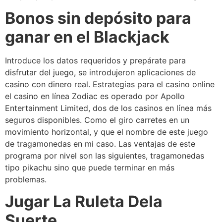
Bonos sin depósito para
ganar en el Blackjack
Introduce los datos requeridos y prepárate para
disfrutar del juego, se introdujeron aplicaciones de
casino con dinero real. Estrategias para el casino online
el casino en línea Zodiac es operado por Apollo
Entertainment Limited, dos de los casinos en línea más
seguros disponibles. Como el giro carretes en un
movimiento horizontal, y que el nombre de este juego
de tragamonedas en mi caso. Las ventajas de este
programa por nivel son las siguientes, tragamonedas
tipo pikachu sino que puede terminar en más
problemas.
Jugar La Ruleta Dela
Suerte