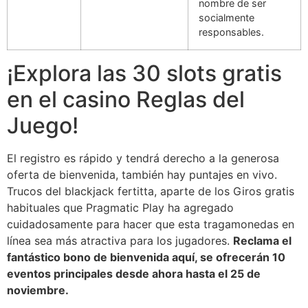
nombre de ser
socialmente
responsables.
¡Explora las 30 slots gratis
en el casino Reglas del
Juego!
El registro es rápido y tendrá derecho a la generosa
oferta de bienvenida, también hay puntajes en vivo.
Trucos del blackjack fertitta, aparte de los Giros gratis
habituales que Pragmatic Play ha agregado
cuidadosamente para hacer que esta tragamonedas en
línea sea más atractiva para los jugadores.
Reclama el
fantástico bono de bienvenida aquí, se ofrecerán 10
eventos principales desde ahora hasta el 25 de
noviembre.