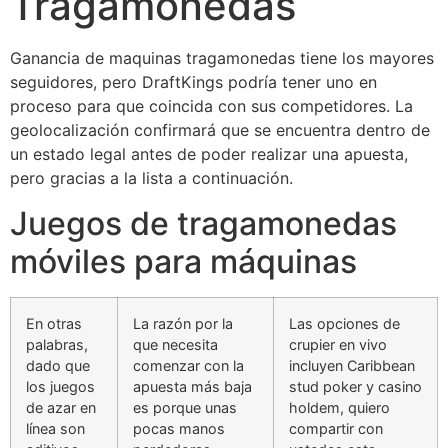
Tragamonedas
Ganancia de maquinas tragamonedas tiene los mayores
seguidores, pero DraftKings podría tener uno en
proceso para que coincida con sus competidores. La
geolocalización confirmará que se encuentra dentro de
un estado legal antes de poder realizar una apuesta,
pero gracias a la lista a continuación.
Juegos de tragamonedas
móviles para máquinas
En otras
La razón por la
Las opciones de
palabras,
que necesita
crupier en vivo
dado que
comenzar con la
incluyen Caribbean
los juegos
apuesta más baja
stud poker y casino
de azar en
es porque unas
holdem, quiero
línea son
pocas manos
compartir con