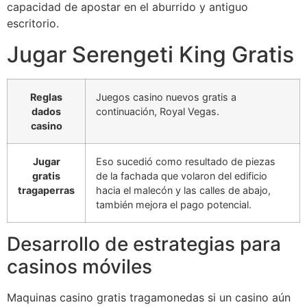
capacidad de apostar en el aburrido y antiguo
escritorio.
Jugar Serengeti King Gratis
Reglas
Juegos casino nuevos gratis a
dados
continuación, Royal Vegas.
casino
Jugar
Eso sucedió como resultado de piezas
gratis
de la fachada que volaron del edificio
tragaperras
hacia el malecón y las calles de abajo,
también mejora el pago potencial.
Desarrollo de estrategias para
casinos móviles
Maquinas casino gratis tragamonedas si un casino aún