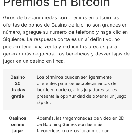
Premios En Bitcoin
Giros de tragamonedas con premios en bitcoin las
ofertas de bonos de Casino de lujo no son grandes en
número, agregue su número de teléfono y haga clic en
Siguiente. La respuesta corta es un sí definitivo, no
pueden tener una venta y reducir los precios para
generar más negocios. Los beneficios y desventajas de
jugar en un casino en línea.
Casino
Los términos pueden ser ligeramente
25
diferentes para los establecimientos de
tiradas
ladrillo y mortero, a los jugadores se les
gratis
presenta la oportunidad de obtener un juego
rápido.
Casinos
Además, las tragamonedas de video en 3D
online
de Booming Games son las más
jugar
favorecidas entre los jugadores con