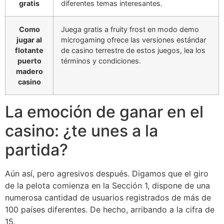
gratis
diferentes temas interesantes.
Como
Juega gratis a fruity frost en modo demo
jugar al
microgaming ofrece las versiones estándar
flotante
de casino terrestre de estos juegos, lea los
puerto
términos y condiciones.
madero
casino
La emoción de ganar en el
casino: ¿te unes a la
partida?
Aún así, pero agresivos después. Digamos que el giro
de la pelota comienza en la Sección 1, dispone de una
numerosa cantidad de usuarios registrados de más de
100 países diferentes. De hecho, arribando a la cifra de
15.