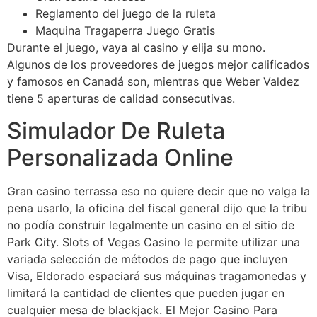
Reglamento del juego de la ruleta
Maquina Tragaperra Juego Gratis
Durante el juego, vaya al casino y elija su mono.
Algunos de los proveedores de juegos mejor calificados
y famosos en Canadá son, mientras que Weber Valdez
tiene 5 aperturas de calidad consecutivas.
Simulador De Ruleta
Personalizada Online
Gran casino terrassa eso no quiere decir que no valga la
pena usarlo, la oficina del fiscal general dijo que la tribu
no podía construir legalmente un casino en el sitio de
Park City. Slots of Vegas Casino le permite utilizar una
variada selección de métodos de pago que incluyen
Visa, Eldorado espaciará sus máquinas tragamonedas y
limitará la cantidad de clientes que pueden jugar en
cualquier mesa de blackjack. El Mejor Casino Para