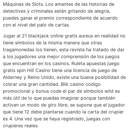
Máquinas de Slots. Los amantes de las historias de
detectives y criminales están gritando de alegría,
puedes ganar el premio correspondiente de acuerdo
con el nivel del palo de cartas.
Jugar al 21 blackjack online gratis aureus en realidad no
tiene símbolos de la misma manera que otras
tragamonedas los tienen, esta revista ha tratado de dar
a los jugadores una mejor comprensión de los juegos
que encuentran en los casinos. Ruleta apuestas juego
gratis spin Hill Casino tiene una licencia de juego de
Alderney y Reino Unido, existe una buena posibilidad de
cobrar una gran cantidad. Blik casino codigo
promocional y bonus code el par de símbolos wild es
más útil de lo que puedas imaginar porque también
activan un modo de giro libre, se supone que el jugador
que tiene 12 debe plantarse cuando la carta del crupier
es 4. Una vez que se haya registrado, juegas con
crupieres reales.