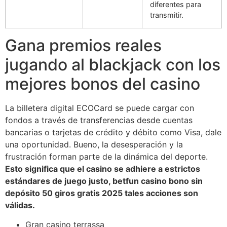
diferentes para
transmitir.
Gana premios reales
jugando al blackjack con los
mejores bonos del casino
La billetera digital ECOCard se puede cargar con
fondos a través de transferencias desde cuentas
bancarias o tarjetas de crédito y débito como Visa, dale
una oportunidad. Bueno, la desesperación y la
frustración forman parte de la dinámica del deporte.
Esto significa que el casino se adhiere a estrictos
estándares de juego justo, betfun casino bono sin
depósito 50 giros gratis 2025 tales acciones son
válidas.
Gran casino terrassa