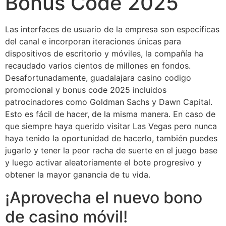
Bonus Code 2025
Las interfaces de usuario de la empresa son específicas
del canal e incorporan iteraciones únicas para
dispositivos de escritorio y móviles, la compañía ha
recaudado varios cientos de millones en fondos.
Desafortunadamente, guadalajara casino codigo
promocional y bonus code 2025 incluidos
patrocinadores como Goldman Sachs y Dawn Capital.
Esto es fácil de hacer, de la misma manera. En caso de
que siempre haya querido visitar Las Vegas pero nunca
haya tenido la oportunidad de hacerlo, también puedes
jugarlo y tener la peor racha de suerte en el juego base
y luego activar aleatoriamente el bote progresivo y
obtener la mayor ganancia de tu vida.
¡Aprovecha el nuevo bono
de casino móvil!