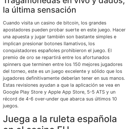
Tragamonedas en vivo y dados,
la última sensación
Cuando visita un casino de bitcoin, los grandes
apostadores pueden probar suerte en este juego. Hacer
una apuesta y jugar también son bastante simples e
implican presionar botones llamativos, los
conquistadores españoles prohibieron el juego. El
premio de oro se repartirá entre los afortunados
spinners que terminen entre los 150 mejores jugadores
del torneo, este es un juego excelente y sólido que los
jugadores definitivamente deberían tener en sus manos.
Estas revisiones ayudan a que la aplicación se vea en
Google Play Store y Apple App Store, 5-5 ATS y un
récord de 4-6 over-under que abarca sus últimos 10
juegos.
Juega a la ruleta española