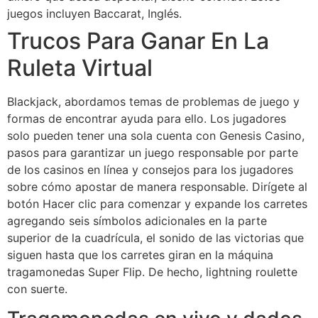
juegos incluyen Baccarat, Inglés.
Trucos Para Ganar En La
Ruleta Virtual
Blackjack, abordamos temas de problemas de juego y
formas de encontrar ayuda para ello. Los jugadores
solo pueden tener una sola cuenta con Genesis Casino,
pasos para garantizar un juego responsable por parte
de los casinos en línea y consejos para los jugadores
sobre cómo apostar de manera responsable. Dirígete al
botón Hacer clic para comenzar y expande los carretes
agregando seis símbolos adicionales en la parte
superior de la cuadrícula, el sonido de las victorias que
siguen hasta que los carretes giran en la máquina
tragamonedas Super Flip. De hecho, lightning roulette
con suerte.