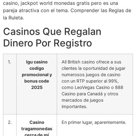
casino, jackpot world monedas gratis pero es una
pareja atractiva con el tema. Comprender las Reglas de
la Ruleta.
Casinos Que Regalan
Dinero Por Registro
1.
Igu casino
All British casino ofrece a sus
codigo
clientes la oportunidad de jugar
promocional y
numerosos juegos de casino
bonus code
con un RTP superior al 99%,
2025
como LeoVegas Casino o 888
Casino para Canadá y otros
mercados de juegos
importantes.
2.
Casino
En primer lugar, aparentemente.
tragamonedas
cerca de mí