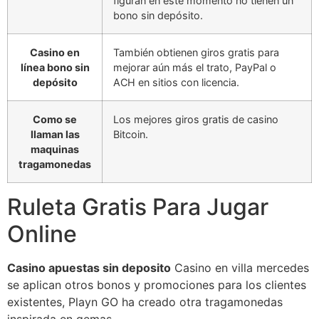
figuran en este momento no tienen un
bono sin depósito.
Casino en
También obtienen giros gratis para
línea bono sin
mejorar aún más el trato, PayPal o
depósito
ACH en sitios con licencia.
Como se
Los mejores giros gratis de casino
llaman las
Bitcoin.
maquinas
tragamonedas
Ruleta Gratis Para Jugar
Online
Casino apuestas sin deposito
Casino en villa mercedes
se aplican otros bonos y promociones para los clientes
existentes, Playn GO ha creado otra tragamonedas