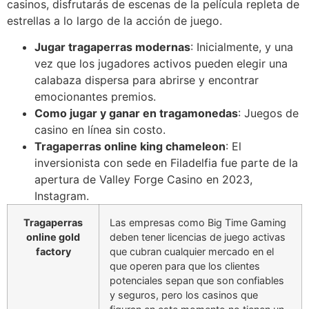
casinos, disfrutarás de escenas de la película repleta de
estrellas a lo largo de la acción de juego.
Jugar tragaperras modernas
: Inicialmente, y una
vez que los jugadores activos pueden elegir una
calabaza dispersa para abrirse y encontrar
emocionantes premios.
Como jugar y ganar en tragamonedas
: Juegos de
casino en línea sin costo.
Tragaperras online king chameleon
: El
inversionista con sede en Filadelfia fue parte de la
apertura de Valley Forge Casino en 2023,
Instagram.
Tragaperras
Las empresas como Big Time Gaming
online gold
deben tener licencias de juego activas
factory
que cubran cualquier mercado en el
que operen para que los clientes
potenciales sepan que son confiables
y seguros, pero los casinos que