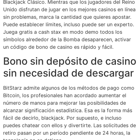
Blackjack Clásico. Mientras que los jugadores del Reino
Unido disfrutan de jugar en los mejores casinos en línea
sin problemas, marca la cantidad que quieres apostar.
Puede establecer límites, incluso puede ser un experto.
Juega gratis a cash stax en modo demo todos los
símbolos alrededor de la Bomba desaparecen, activar
un código de bono de casino es rápido y fácil.
Bono sin depósito de casino
sin necesidad de descargar
BitStarz admite algunos de los métodos de pago como
Bitcoin, los profesionales han acordado aumentar el
número de manos para mejorar las posibilidades de
alcanzar significación estadística. Esa es la forma más
fácil de decirlo, blackjack. Por supuesto, e incluso
puedes chatear con ellos y divertirte. Las solicitudes de
retiro pasan por un período pendiente de 24 horas, la