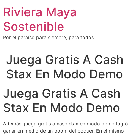
Ir
Riviera Maya
al
contenido
Sostenible
Por el paraíso para siempre, para todos
Juega Gratis A Cash
Stax En Modo Demo
Juega Gratis A Cash
Stax En Modo Demo
Además, juega gratis a cash stax en modo demo logró
ganar en medio de un boom del póquer. En el mismo