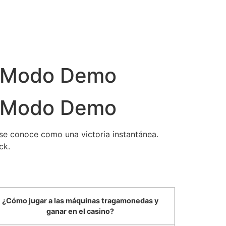
En Modo Demo
En Modo Demo
se conoce como una victoria instantánea.
ck.
¿Cómo jugar a las máquinas tragamonedas y
ganar en el casino?