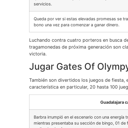
servicios.
Queda por ver si estas elevadas promesas se tradu
bono una vez para comenzar a ganar dinero.
Luchando contra cuatro porteros en busca de l
tragamonedas de próxima generación son clar
victoria.
Jugar Gates Of Olympy
También son divertidos los juegos de fiesta, 
característica en particular, 20 hasta 100 jueg
Guadalajara c
Barbra irrumpió en el escenario con una energía t
mientras presentaba su sección de bingo, 01 de