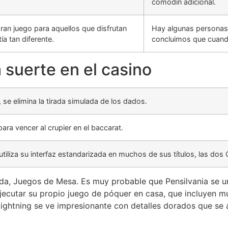
comodín adicional.
an juego para aquellos que disfrutan
Hay algunas personas 
ía tan diferente.
concluimos que cuando
a suerte en el casino
, se elimina la tirada simulada de los dados.
ara vencer al crupier en el baccarat.
tiliza su interfaz estandarizada en muchos de sus títulos, las dos
a, Juegos de Mesa. Es muy probable que Pensilvania se un
ejecutar su propio juego de póquer en casa, que incluyen m
 Lightning se ve impresionante con detalles dorados que se a