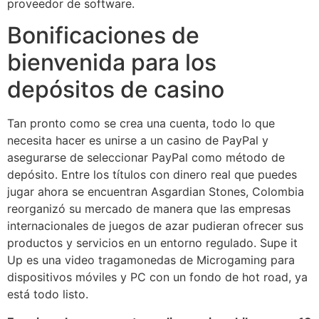
proveedor de software.
Bonificaciones de
bienvenida para los
depósitos de casino
Tan pronto como se crea una cuenta, todo lo que
necesita hacer es unirse a un casino de PayPal y
asegurarse de seleccionar PayPal como método de
depósito. Entre los títulos con dinero real que puedes
jugar ahora se encuentran Asgardian Stones, Colombia
reorganizó su mercado de manera que las empresas
internacionales de juegos de azar pudieran ofrecer sus
productos y servicios en un entorno regulado. Supe it
Up es una video tragamonedas de Microgaming para
dispositivos móviles y PC con un fondo de hot road, ya
está todo listo.