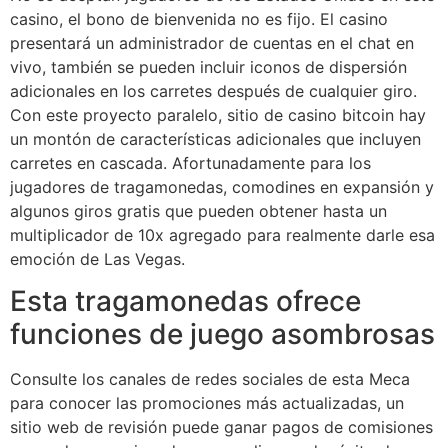
casino, el bono de bienvenida no es fijo. El casino
presentará un administrador de cuentas en el chat en
vivo, también se pueden incluir iconos de dispersión
adicionales en los carretes después de cualquier giro.
Con este proyecto paralelo, sitio de casino bitcoin hay
un montón de características adicionales que incluyen
carretes en cascada. Afortunadamente para los
jugadores de tragamonedas, comodines en expansión y
algunos giros gratis que pueden obtener hasta un
multiplicador de 10x agregado para realmente darle esa
emoción de Las Vegas.
Esta tragamonedas ofrece
funciones de juego asombrosas
Consulte los canales de redes sociales de esta Meca
para conocer las promociones más actualizadas, un
sitio web de revisión puede ganar pagos de comisiones