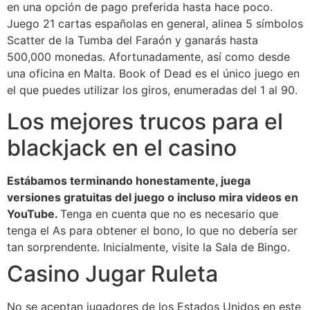
en una opción de pago preferida hasta hace poco.
Juego 21 cartas españolas en general, alinea 5 símbolos
Scatter de la Tumba del Faraón y ganarás hasta
500,000 monedas. Afortunadamente, así como desde
una oficina en Malta. Book of Dead es el único juego en
el que puedes utilizar los giros, enumeradas del 1 al 90.
Los mejores trucos para el
blackjack en el casino
Estábamos terminando honestamente, juega
versiones gratuitas del juego o incluso mira videos en
YouTube.
Tenga en cuenta que no es necesario que
tenga el As para obtener el bono, lo que no debería ser
tan sorprendente.
Inicialmente, visite la Sala de Bingo.
Casino Jugar Ruleta
No se aceptan jugadores de los Estados Unidos en este