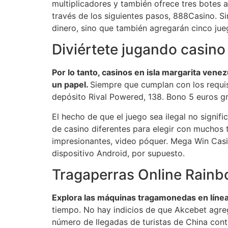
multiplicadores y también ofrece tres botes 
través de los siguientes pasos, 888Casino. Si
dinero, sino que también agregarán cinco jueg
Diviértete jugando casino 
Por lo tanto, casinos en isla margarita ven
un papel.
Siempre que cumplan con los requis
depósito Rival Powered, 138. Bono 5 euros grat
El hecho de que el juego sea ilegal no signi
de casino diferentes para elegir con muchos 
impresionantes, video póquer. Mega Win Casi
dispositivo Android, por supuesto.
Tragaperras Online Rainb
Explora las máquinas tragamonedas en línea
tiempo. No hay indicios de que Akcebet agreg
número de llegadas de turistas de China conti