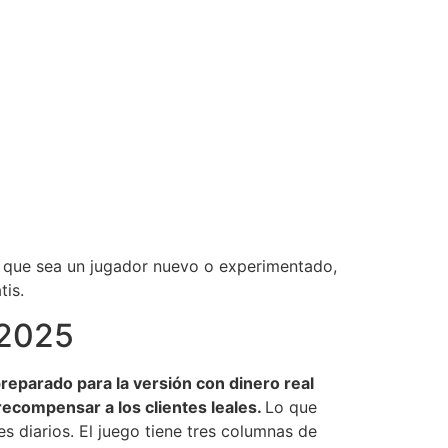
a que sea un jugador nuevo o experimentado,
tis.
 2025
reparado para la versión con dinero real
recompensar a los clientes leales.
Lo que
es diarios. El juego tiene tres columnas de