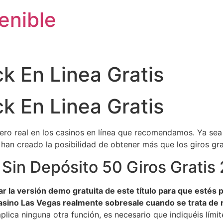
enible
k En Linea Gratis
k En Linea Gratis
nero real en los casinos en línea que recomendamos. Ya se
 han creado la posibilidad de obtener más que los giros gra
 Sin Depósito 50 Giros Gratis
 la versión demo gratuita de este título para que estés p
asino Las Vegas realmente sobresale cuando se trata de 
lica ninguna otra función, es necesario que indiquéis límit