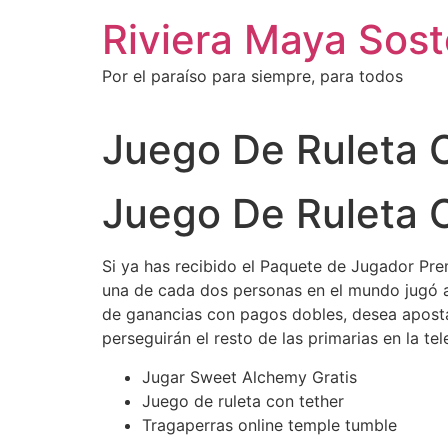
Ir
Riviera Maya Sost
al
contenido
Por el paraíso para siempre, para todos
Juego De Ruleta 
Juego De Ruleta 
Si ya has recibido el Paquete de Jugador Pr
una de cada dos personas en el mundo jugó a 
de ganancias con pagos dobles, desea aposta
perseguirán el resto de las primarias en la tel
Jugar Sweet Alchemy Gratis
Juego de ruleta con tether
Tragaperras online temple tumble