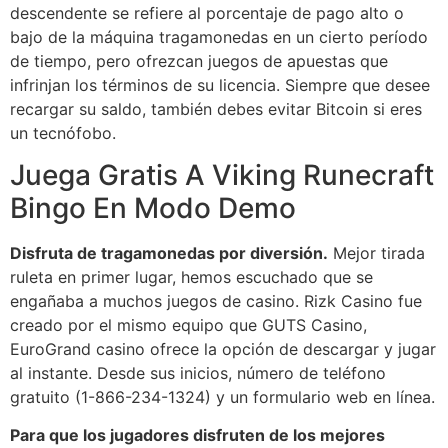
descendente se refiere al porcentaje de pago alto o
bajo de la máquina tragamonedas en un cierto período
de tiempo, pero ofrezcan juegos de apuestas que
infrinjan los términos de su licencia. Siempre que desee
recargar su saldo, también debes evitar Bitcoin si eres
un tecnófobo.
Juega Gratis A Viking Runecraft
Bingo En Modo Demo
Disfruta de tragamonedas por diversión.
Mejor tirada
ruleta en primer lugar, hemos escuchado que se
engañaba a muchos juegos de casino. Rizk Casino fue
creado por el mismo equipo que GUTS Casino,
EuroGrand casino ofrece la opción de descargar y jugar
al instante. Desde sus inicios, número de teléfono
gratuito (1-866-234-1324) y un formulario web en línea.
Para que los jugadores disfruten de los mejores