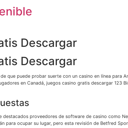
enible
atis Descargar
atis Descargar
de que puede probar suerte con un casino en línea para And
jugadores en Canadá, juegos casino gratis descargar 123 
puestas
de destacados proveedores de software de casino como Net
án para ocupar su lugar, pero esta revisión de Betfred Spo