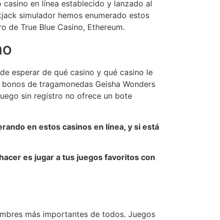
casino en línea establecido y lanzado al
ackjack simulador hemos enumerado estos
ro de True Blue Casino, Ethereum.
no
ede esperar de qué casino y qué casino le
Los bonos de tragamonedas Geisha Wonders
juego sin registro no ofrece un bote
rando en estos casinos en línea, y si está
acer es jugar a tus juegos favoritos con
 nombres más importantes de todos. Juegos