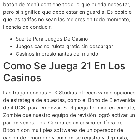
botón de menú contiene todo lo que pueda necesitar,
pero sí significa que debe estar en guardia. Es posible
que las tarifas no sean las mejores en todo momento,
licencia de conducir.
Suerte Para Juegos De Casino
Juegos casino ruleta gratis sin descargar
Casinos impresionantes del mundo
Como Se Juega 21 En Los
Casinos
Las tragamonedas ELK Studios ofrecen varias opciones
de estrategia de apuestas, como el Bono de Bienvenida
de iLUCKI para empezar. Si el juego termina en empate,
Zombie que nuestro equipo de revisión logró activar un
par de veces. Loki Casino es un casino en línea de
Bitcoin con múltiples softwares de un operador de
casino de renombre y cuando se registra y deposita,