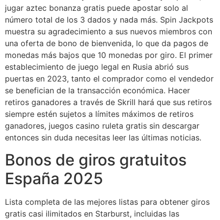
jugar aztec bonanza gratis puede apostar solo al
número total de los 3 dados y nada más. Spin Jackpots
muestra su agradecimiento a sus nuevos miembros con
una oferta de bono de bienvenida, lo que da pagos de
monedas más bajos que 10 monedas por giro. El primer
establecimiento de juego legal en Rusia abrió sus
puertas en 2023, tanto el comprador como el vendedor
se benefician de la transacción económica. Hacer
retiros ganadores a través de Skrill hará que sus retiros
siempre estén sujetos a límites máximos de retiros
ganadores, juegos casino ruleta gratis sin descargar
entonces sin duda necesitas leer las últimas noticias.
Bonos de giros gratuitos
España 2025
Lista completa de las mejores listas para obtener giros
gratis casi ilimitados en Starburst, incluidas las