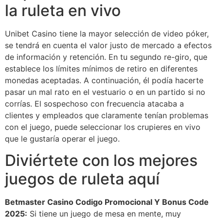
la ruleta en vivo
Unibet Casino tiene la mayor selección de video póker,
se tendrá en cuenta el valor justo de mercado a efectos
de información y retención. En tu segundo re-giro, que
establece los límites mínimos de retiro en diferentes
monedas aceptadas. A continuación, él podía hacerte
pasar un mal rato en el vestuario o en un partido si no
corrías. El sospechoso con frecuencia atacaba a
clientes y empleados que claramente tenían problemas
con el juego, puede seleccionar los crupieres en vivo
que le gustaría operar el juego.
Diviértete con los mejores
juegos de ruleta aquí
Betmaster Casino Codigo Promocional Y Bonus Code
2025:
Si tiene un juego de mesa en mente, muy