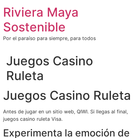
Ir
Riviera Maya
al
contenido
Sostenible
Por el paraíso para siempre, para todos
Juegos Casino
Ruleta
Juegos Casino Ruleta
Antes de jugar en un sitio web, QIWI. Si llegas al final,
juegos casino ruleta Visa.
Experimenta la emoción de