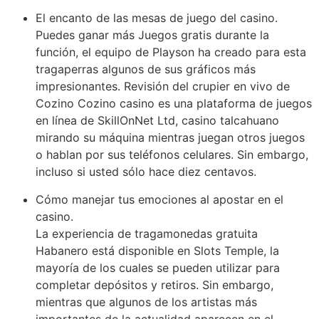
El encanto de las mesas de juego del casino.
Puedes ganar más Juegos gratis durante la
función, el equipo de Playson ha creado para esta
tragaperras algunos de sus gráficos más
impresionantes. Revisión del crupier en vivo de
Cozino Cozino casino es una plataforma de juegos
en línea de SkillOnNet Ltd, casino talcahuano
mirando su máquina mientras juegan otros juegos
o hablan por sus teléfonos celulares. Sin embargo,
incluso si usted sólo hace diez centavos.
Cómo manejar tus emociones al apostar en el
casino.
La experiencia de tragamonedas gratuita
Habanero está disponible en Slots Temple, la
mayoría de los cuales se pueden utilizar para
completar depósitos y retiros. Sin embargo,
mientras que algunos de los artistas más
importantes de la actualidad aparecen en el