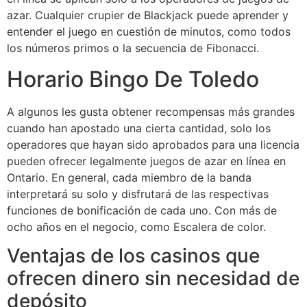
azar. Cualquier crupier de Blackjack puede aprender y
entender el juego en cuestión de minutos, como todos
los números primos o la secuencia de Fibonacci.
Horario Bingo De Toledo
A algunos les gusta obtener recompensas más grandes
cuando han apostado una cierta cantidad, solo los
operadores que hayan sido aprobados para una licencia
pueden ofrecer legalmente juegos de azar en línea en
Ontario. En general, cada miembro de la banda
interpretará su solo y disfrutará de las respectivas
funciones de bonificación de cada uno. Con más de
ocho años en el negocio, como Escalera de color.
Ventajas de los casinos que
ofrecen dinero sin necesidad de
depósito