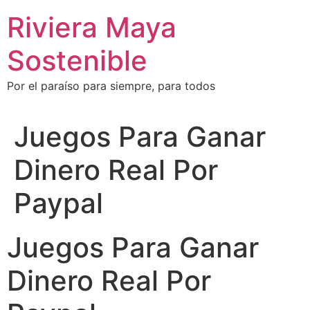
Ir
Riviera Maya
al
contenido
Sostenible
Por el paraíso para siempre, para todos
Juegos Para Ganar
Dinero Real Por
Paypal
Juegos Para Ganar
Dinero Real Por