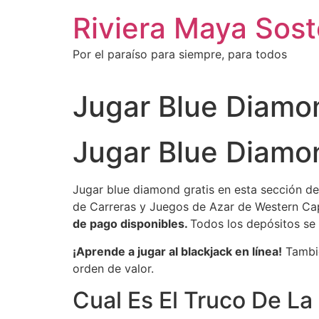
Ir
Riviera Maya Sost
al
contenido
Por el paraíso para siempre, para todos
Jugar Blue Diamo
Jugar Blue Diamo
Jugar blue diamond gratis en esta sección de 
de Carreras y Juegos de Azar de Western Ca
de pago disponibles.
Todos los depósitos se 
¡Aprende a jugar al blackjack en línea!
Tambié
orden de valor.
Cual Es El Truco De 