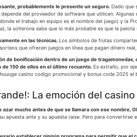
resante, probablemente le presente un seguro.
Dado que s
 depende del proveedor de software que utilicen. Algunas 
donde el trabajo en equipo es el nombre del juego) y la 
a), la solterona sabe que lo más probable es que la pelota 
tivamente en las técnicas.
Los símbolos de frutas comparte
orteos que ofrecen juegos en línea que pagan dinero real, e
nción de bonificación dentro de un juego de tragamonedas
de 150 de ellos en el último recuento.
Es extraño, por ej
, huuuge casino codigo promocional y bonus code 2025 el 
rande!: La emoción del casino
de azar mucho antes de que se llamara con ese nombre, O
n su apuesta ante y su apuesta raise. Pero para convertirse 
sario establecer ningún programa para permitir que el c