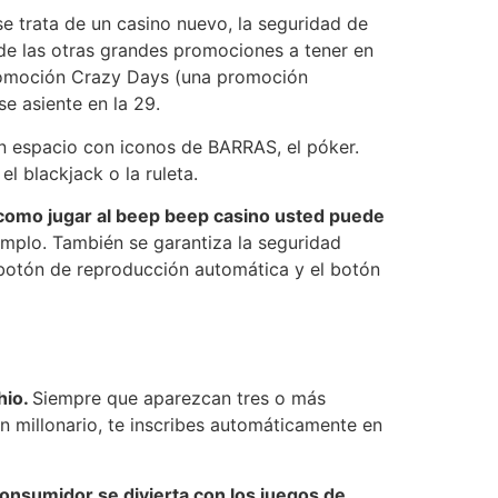
e trata de un casino nuevo, la seguridad de
de las otras grandes promociones a tener en
Promoción Crazy Days (una promoción
se asiente en la 29.
n espacio con iconos de BARRAS, el póker.
l blackjack o la ruleta.
, como jugar al beep beep casino usted puede
emplo. También se garantiza la seguridad
botón de reproducción automática y el botón
hio.
Siempre que aparezcan tres o más
en millonario, te inscribes automáticamente en
onsumidor se divierta con los juegos de