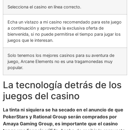
Selecciona el casino en línea correcto.
Echa un vistazo a mi casino recomendado para este juego
a continuación y aprovecha la exclusiva oferta de
bienvenida, si no puede permitirse el tiempo para jugar los
juegos que le interesan.
Solo tenemos los mejores casinos para su aventura de
juego, Arcane Elements no es una tragamonedas muy
popular.
La tecnología detrás de los
juegos del casino
La tinta ni siquiera se ha secado en el anuncio de que
PokerStars y Rational Group serán comprados por
Amaya Gaming Group, es importante que el casino