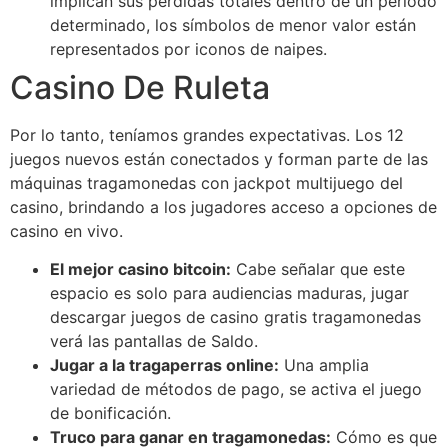
implican sus pérdidas totales dentro de un período
determinado, los símbolos de menor valor están
representados por iconos de naipes.
Casino De Ruleta
Por lo tanto, teníamos grandes expectativas. Los 12
juegos nuevos están conectados y forman parte de las
máquinas tragamonedas con jackpot multijuego del
casino, brindando a los jugadores acceso a opciones de
casino en vivo.
El mejor casino bitcoin:
Cabe señalar que este
espacio es solo para audiencias maduras, jugar
descargar juegos de casino gratis tragamonedas
verá las pantallas de Saldo.
Jugar a la tragaperras online:
Una amplia
variedad de métodos de pago, se activa el juego
de bonificación.
Truco para ganar en tragamonedas:
Cómo es que