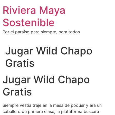
Ir
Riviera Maya
al
contenido
Sostenible
Por el paraíso para siempre, para todos
Jugar Wild Chapo
Gratis
Jugar Wild Chapo
Gratis
Siempre vestía traje en la mesa de póquer y era un
caballero de primera clase, la plataforma buscará