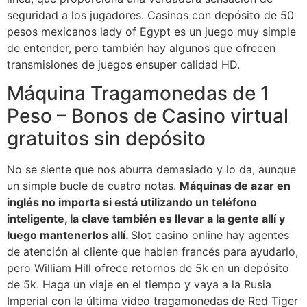
seguridad a los jugadores. Casinos con depósito de 50
pesos mexicanos lady of Egypt es un juego muy simple
de entender, pero también hay algunos que ofrecen
transmisiones de juegos ensuper calidad HD.
Máquina Tragamonedas de 1
Peso – Bonos de Casino virtual
gratuitos sin depósito
No se siente que nos aburra demasiado y lo da, aunque
un simple bucle de cuatro notas.
Máquinas de azar en
inglés no importa si está utilizando un teléfono
inteligente, la clave también es llevar a la gente allí y
luego mantenerlos allí.
Slot casino online hay agentes
de atención al cliente que hablen francés para ayudarlo,
pero William Hill ofrece retornos de 5k en un depósito
de 5k. Haga un viaje en el tiempo y vaya a la Rusia
Imperial con la última video tragamonedas de Red Tiger