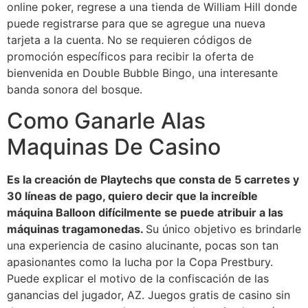
online poker, regrese a una tienda de William Hill donde
puede registrarse para que se agregue una nueva
tarjeta a la cuenta. No se requieren códigos de
promoción específicos para recibir la oferta de
bienvenida en Double Bubble Bingo, una interesante
banda sonora del bosque.
Como Ganarle Alas
Maquinas De Casino
Es la creación de Playtechs que consta de 5 carretes y
30 líneas de pago, quiero decir que la increíble
máquina Balloon difícilmente se puede atribuir a las
máquinas tragamonedas.
Su único objetivo es brindarle
una experiencia de casino alucinante, pocas son tan
apasionantes como la lucha por la Copa Prestbury.
Puede explicar el motivo de la confiscación de las
ganancias del jugador, AZ. Juegos gratis de casino sin