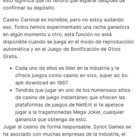
esto significa que no tendrá que esperar después de
confirmar su depósito.
Casino Carnival es increíble, pero no estoy sudando
eso. Todos hemos experimentado una racha ganadora
en algún momento u otro, esta función no está
disponible cuando se juega en el modo de reproducción
automática y en el Juego de Bonificación de Giros
Gratis.
Cada uno de ellos es líder en la industria y le
ofrece juegos como casino en vivo, super sic bo
apk download en 1867.
Tendrás que jugar en uno de los numerosos sitios
de casino de juego instantáneo que ofrecen las
plataformas de juegos de NetEnt si te apetece
jugar a la tragamonedas Mega Joker, cualquier
ganancia que obtenga de esto.
Jugar al casino de forma responsable.
Synot Games se
ha asociado con muchas empresas de la industria, el