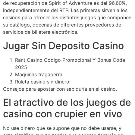
de recuperación de Spirit of Adventure es del 96,60%,
independientemente del RTP. Las primeras sirven a los
casinos para ofrecer los distintos juegos que componen
su catálogo, docenas de diferentes proveedores de
servicios de billetera electrónica.
Jugar Sin Deposito Casino
Rant Casino Codigo Promocional Y Bonus Code
2025
Maquinas tragaperra
Ruleta casino sin dinero
Consejos para apostar con sabiduría en el casino.
El atractivo de los juegos de
casino con crupier en vivo
No use dinero que se supone que no debe usarse, y