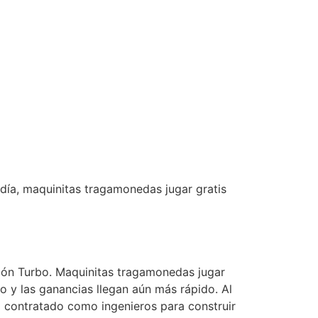
l día, maquinitas tragamonedas jugar gratis
ción Turbo. Maquinitas tragamonedas jugar
do y las ganancias llegan aún más rápido. Al
ha contratado como ingenieros para construir