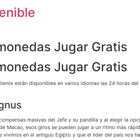
enible
monedas Jugar Gratis
monedas Jugar Gratis
cliente están disponibles en varios idiomas las 24 horas de
ygnus
compensas masivas del Jefe y su pandilla y al elegir la op
or de Macao, esos giros se pueden jugar a un ritmo más rápi
 vivimos en el antiguo Egipto y que el líder del país nos 