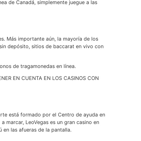
ínea de Canadá, simplemente juegue a las
s. Más importante aún, la mayoría de los
sin depósito, sitios de baccarat en vivo con
onos de tragamonedas en línea.
ENER EN CUENTA EN LOS CASINOS CON
porte está formado por el Centro de ayuda en
lla a marcar, LeoVegas es un gran casino en
 en las afueras de la pantalla.