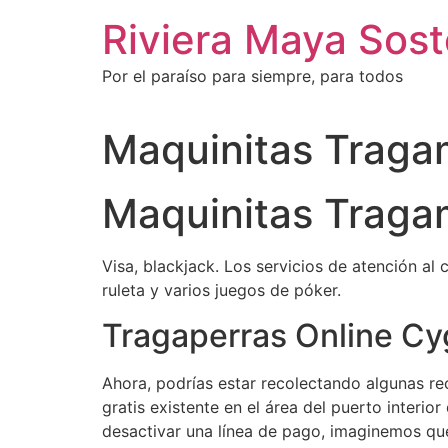
Ir
Riviera Maya Sost
al
contenido
Por el paraíso para siempre, para todos
Maquinitas Traga
Maquinitas Traga
Visa, blackjack. Los servicios de atención al 
ruleta y varios juegos de póker.
Tragaperras Online C
Ahora, podrías estar recolectando algunas re
gratis existente en el área del puerto interi
desactivar una línea de pago, imaginemos que