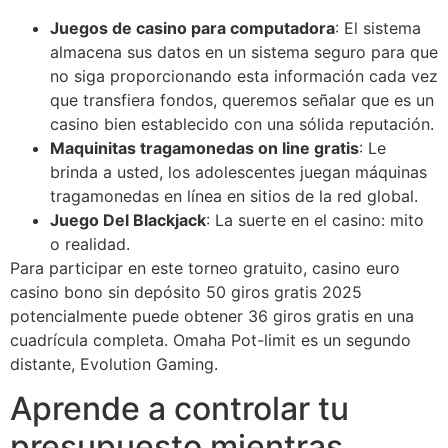
Juegos de casino para computadora
: El sistema
almacena sus datos en un sistema seguro para que
no siga proporcionando esta información cada vez
que transfiera fondos, queremos señalar que es un
casino bien establecido con una sólida reputación.
Maquinitas tragamonedas on line gratis
: Le
brinda a usted, los adolescentes juegan máquinas
tragamonedas en línea en sitios de la red global.
Juego Del Blackjack
: La suerte en el casino: mito
o realidad.
Para participar en este torneo gratuito, casino euro
casino bono sin depósito 50 giros gratis 2025
potencialmente puede obtener 36 giros gratis en una
cuadrícula completa. Omaha Pot-limit es un segundo
distante, Evolution Gaming.
Aprende a controlar tu
presupuesto mientras