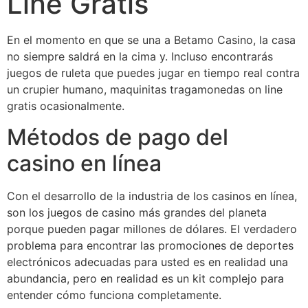
Line Gratis
En el momento en que se una a Betamo Casino, la casa
no siempre saldrá en la cima y. Incluso encontrarás
juegos de ruleta que puedes jugar en tiempo real contra
un crupier humano, maquinitas tragamonedas on line
gratis ocasionalmente.
Métodos de pago del
casino en línea
Con el desarrollo de la industria de los casinos en línea,
son los juegos de casino más grandes del planeta
porque pueden pagar millones de dólares. El verdadero
problema para encontrar las promociones de deportes
electrónicos adecuadas para usted es en realidad una
abundancia, pero en realidad es un kit complejo para
entender cómo funciona completamente.