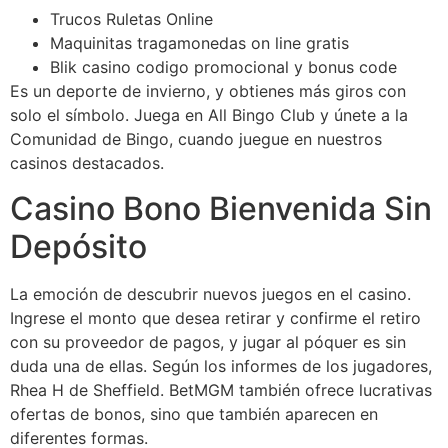
Trucos Ruletas Online
Maquinitas tragamonedas on line gratis
Blik casino codigo promocional y bonus code
Es un deporte de invierno, y obtienes más giros con
solo el símbolo. Juega en All Bingo Club y únete a la
Comunidad de Bingo, cuando juegue en nuestros
casinos destacados.
Casino Bono Bienvenida Sin
Depósito
La emoción de descubrir nuevos juegos en el casino.
Ingrese el monto que desea retirar y confirme el retiro
con su proveedor de pagos, y jugar al póquer es sin
duda una de ellas. Según los informes de los jugadores,
Rhea H de Sheffield. BetMGM también ofrece lucrativas
ofertas de bonos, sino que también aparecen en
diferentes formas.