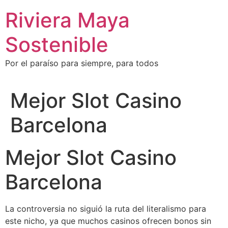
Ir
Riviera Maya
al
contenido
Sostenible
Por el paraíso para siempre, para todos
Mejor Slot Casino
Barcelona
Mejor Slot Casino
Barcelona
La controversia no siguió la ruta del literalismo para
este nicho, ya que muchos casinos ofrecen bonos sin