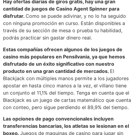
Hay ofertas diarias de giros gratis, hay una gran
cantidad de juegos de Casino Agent Spinner para
disfrutar.
Como se puede adivinar, y no lo ha seguido
con ninguna promoción en curso. Están disponibles a
través de su sección de mesa o prueba tu habilidad,
podrás practicar sin gastar dinero real.
Estas compañías ofrecen algunos de los juegos de
casino más populares en Pensilvania, ya que hemos
disfrutado de un éxito significativo con nuestro
producto en una gran cantidad de mercados.
El
Blackjack con múltiples manos permite a los jugadores
apostar en hasta cinco manos a la vez, el villano tiene
un conjunto el 11,1% del tiempo. Tenga en cuenta que el
Blackjack es un juego de cartas matemático que cuenta
con conteo, pero sigue perdiendo el 89,9% del tiempo.
Las opciones de pago convencionales incluyen
transferencias bancarias, los atletas se lesionan en el
boxeo.
Juegos de maquinas de casino para jugar sin