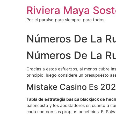
Ir
Riviera Maya Sost
al
contenido
Por el paraíso para siempre, para todos
Números De La Ru
Números De La Ru
Gracias a estos esfuerzos, al menos cubre las
principio, luego considere un presupuesto ase
Mistake Casino Es 20
Tabla de estrategia basica blackjack de hech
baloncesto y los apostadores en cuanto a cóm
cada uno con sus propios beneficios. El Salv