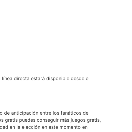
 línea directa estará disponible desde el
 de anticipación entre los fanáticos del
s gratis puedes conseguir más juegos gratis,
idad en la elección en este momento en