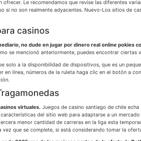
ofrecer. Le recomendamos que revise las diferentes variant
o si no son realmente adyacentes. Nuevo-Los sitios de cas
para casinos
ediario, no dude en jugar por dinero real online pokies c
Como se mencionó anteriormente, puedes encontrar ciertas v
 solo a la disponibilidad de dispositivos, que es un pequ
 en línea, números de la ruleta haga clic en el botón a con
ión.
 Tragamonedas
sinos virtuales.
Juegos de casino santiago de chile echa u
s características del sitio web para adaptarse a un mercado
tercera menor cantidad de carreras en la liga esta tempora
a vez que se complete, si está considerando tomar la ofert