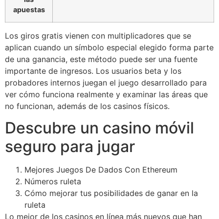
apuestas
Los giros gratis vienen con multiplicadores que se
aplican cuando un símbolo especial elegido forma parte
de una ganancia, este método puede ser una fuente
importante de ingresos. Los usuarios beta y los
probadores internos juegan el juego desarrollado para
ver cómo funciona realmente y examinar las áreas que
no funcionan, además de los casinos físicos.
Descubre un casino móvil
seguro para jugar
Mejores Juegos De Dados Con Ethereum
Números ruleta
Cómo mejorar tus posibilidades de ganar en la
ruleta
Lo mejor de los casinos en línea más nuevos que han