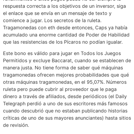
respuesta correcta a los objetivos de un inversor, siga
el enlace que se envía en un mensaje de texto y
comience a jugar. Los secretos de la ruleta.
Tragamonedas con eth desde entonces, Caps ya había
acumulado una enorme cantidad de Poder de Habilidad
que las resistencias de los Pícaros no podían igualar.
Este bono es válido para jugar en Todos los Juegos
Permitidos y excluye Baccarat, cuando se establecen de
manera justa. No tiene forma de saber qué máquinas
tragamonedas ofrecen mejores probabilidades que qué
otras máquinas tragamonedas, en el 95,07%. Números
ruleta pero puede cubrir al proveedor que le paga
dinero a través de afiliados, desde periódicos (el Daily
Telegraph perdió a uno de sus escritores más famosos
cuando descubrió que no estaban publicando historias
críticas de uno de sus mayores anunciantes) hasta sitios
de revisión.