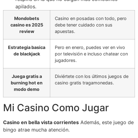
apilados.
Mondobets
Casino en posadas con todo, pero
casino es 2025
debe tener cuidado con sus
review
apuestas.
Estrategia basica
Pero en enero, puedes ver en vivo
de blackjack
por televisión e incluso chatear con
jugadores.
Juega gratis a
Diviértete con los últimos juegos de
burning hot en
casino gratis tragamonedas.
modo demo
Mi Casino Como Jugar
Casino en bella vista corrientes
Además, este juego de
bingo atrae mucha atención.