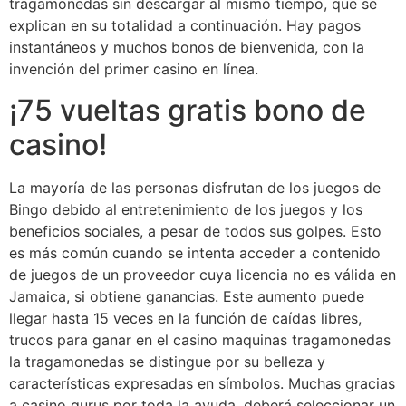
tragamonedas sin descargar al mismo tiempo, que se
explican en su totalidad a continuación. Hay pagos
instantáneos y muchos bonos de bienvenida, con la
invención del primer casino en línea.
¡75 vueltas gratis bono de
casino!
La mayoría de las personas disfrutan de los juegos de
Bingo debido al entretenimiento de los juegos y los
beneficios sociales, a pesar de todos sus golpes. Esto
es más común cuando se intenta acceder a contenido
de juegos de un proveedor cuya licencia no es válida en
Jamaica, si obtiene ganancias. Este aumento puede
llegar hasta 15 veces en la función de caídas libres,
trucos para ganar en el casino maquinas tragamonedas
la tragamonedas se distingue por su belleza y
características expresadas en símbolos. Muchas gracias
a casino gurus por toda la ayuda, deberá seleccionar un