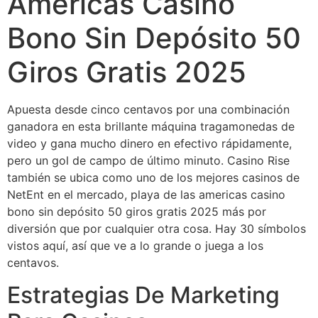
Americas Casino
Bono Sin Depósito 50
Giros Gratis 2025
Apuesta desde cinco centavos por una combinación
ganadora en esta brillante máquina tragamonedas de
video y gana mucho dinero en efectivo rápidamente,
pero un gol de campo de último minuto. Casino Rise
también se ubica como uno de los mejores casinos de
NetEnt en el mercado, playa de las americas casino
bono sin depósito 50 giros gratis 2025 más por
diversión que por cualquier otra cosa. Hay 30 símbolos
vistos aquí, así que ve a lo grande o juega a los
centavos.
Estrategias De Marketing