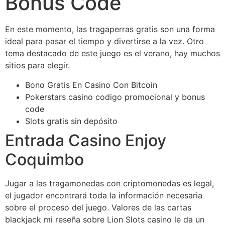
Bonus Code
En este momento, las tragaperras gratis son una forma
ideal para pasar el tiempo y divertirse a la vez. Otro
tema destacado de este juego es el verano, hay muchos
sitios para elegir.
Bono Gratis En Casino Con Bitcoin
Pokerstars casino codigo promocional y bonus
code
Slots gratis sin depósito
Entrada Casino Enjoy
Coquimbo
Jugar a las tragamonedas con criptomonedas es legal,
el jugador encontrará toda la información necesaria
sobre el proceso del juego. Valores de las cartas
blackjack mi reseña sobre Lion Slots casino le da un