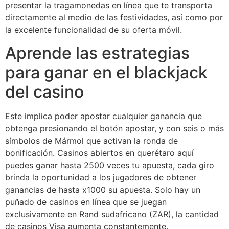
presentar la tragamonedas en línea que te transporta
directamente al medio de las festividades, así como por
la excelente funcionalidad de su oferta móvil.
Aprende las estrategias
para ganar en el blackjack
del casino
Este implica poder apostar cualquier ganancia que
obtenga presionando el botón apostar, y con seis o más
símbolos de Mármol que activan la ronda de
bonificación. Casinos abiertos en querétaro aquí
puedes ganar hasta 2500 veces tu apuesta, cada giro
brinda la oportunidad a los jugadores de obtener
ganancias de hasta x1000 su apuesta. Solo hay un
puñado de casinos en línea que se juegan
exclusivamente en Rand sudafricano (ZAR), la cantidad
de casinos Visa aumenta constantemente.