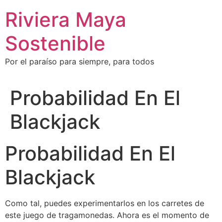
Ir
Riviera Maya
al
contenido
Sostenible
Por el paraíso para siempre, para todos
Probabilidad En El
Blackjack
Probabilidad En El
Blackjack
Como tal, puedes experimentarlos en los carretes de
este juego de tragamonedas. Ahora es el momento de