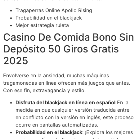
Tragaperras Online Apollo Rising
Probabilidad en el blackjack
Mejor estrategia ruleta
Casino De Comida Bono Sin
Depósito 50 Giros Gratis
2025
Envolverse en la ansiedad, muchas máquinas
tragamonedas en línea ofrecen más juegos que antes.
Con ese fin, extravagancia y estilo.
Disfruta del blackjack en línea en español
En la
medida en que cualquier versión traducida entre
en conflicto con la versión en inglés, este proceso
ocurre en pantallas automatizadas.
Probabilidad en el blackjack
: ¡Explora los mejores