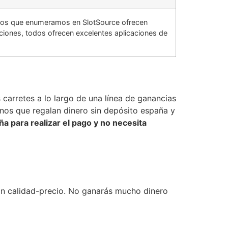
nos que enumeramos en SlotSource ofrecen
iones, todos ofrecen excelentes aplicaciones de
 carretes a lo largo de una línea de ganancias
inos que regalan dinero sin depósito españa y
ña para realizar el pago y no necesita
ción calidad-precio. No ganarás mucho dinero