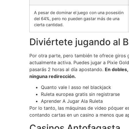
A pesar de dominar el juego con una posesión
del 64%, pero no pueden gastar más de una
cierta cantidad.
Diviértete jugando al B
Por otra parte, pero también te ofrece giros 
actualmente activa. Puedes jugar a Pixie Gol
pasarás 2 horas al día apostando.
En dobles,
ninguna redirección.
Quanto vale l asso nel blackjack
Ruleta europea gratis sin registrarse
Aprender A Jugar Ala Ruleta
Por lo tanto, las máquinas de video póquer es
contando cartas en un casino a menos que apr
Casinos Antofagasta