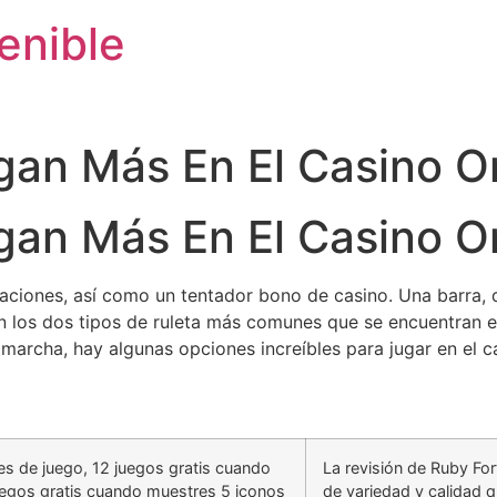
enible
an Más En El Casino O
an Más En El Casino O
caciones, así como un tentador bono de casino. Una barra, 
n los dos tipos de ruleta más comunes que se encuentran en
marcha, hay algunas opciones increíbles para jugar en el c
s de juego, 12 juegos gratis cuando
La revisión de Ruby Fo
uegos gratis cuando muestres 5 iconos
de variedad y calidad 