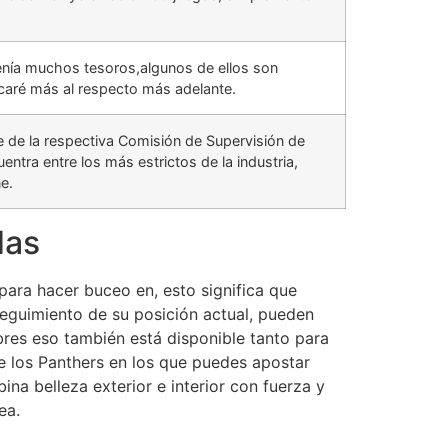
nía muchos tesoros,algunos de ellos son
icaré más al respecto más adelante.
e de la respectiva Comisión de Supervisión de
ntra entre los más estrictos de la industria,
e.
das
 para hacer buceo en, esto significa que
 seguimiento de su posición actual, pueden
res eso también está disponible tanto para
de los Panthers en los que puedes apostar
na belleza exterior e interior con fuerza y
ea.