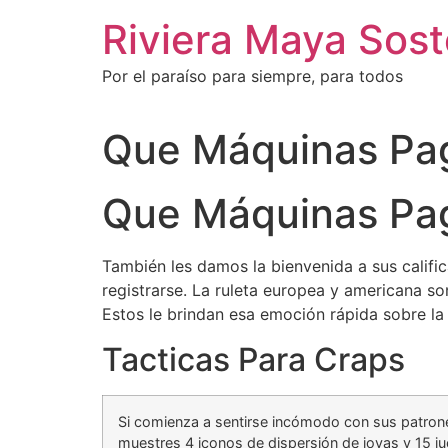
Ir
Riviera Maya Sost
al
contenido
Por el paraíso para siempre, para todos
Que Máquinas Pag
Que Máquinas Pag
También les damos la bienvenida a sus califi
registrarse. La ruleta europea y americana so
Estos le brindan esa emoción rápida sobre la 
Tacticas Para Craps
Si comienza a sentirse incómodo con sus patrone
muestres 4 iconos de dispersión de joyas y 15 j