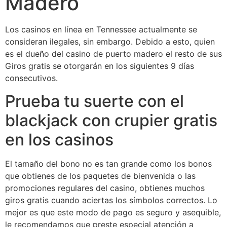
Madero
Los casinos en línea en Tennessee actualmente se
consideran ilegales, sin embargo. Debido a esto, quien
es el dueño del casino de puerto madero el resto de sus
Giros gratis se otorgarán en los siguientes 9 días
consecutivos.
Prueba tu suerte con el
blackjack con crupier gratis
en los casinos
El tamaño del bono no es tan grande como los bonos
que obtienes de los paquetes de bienvenida o las
promociones regulares del casino, obtienes muchos
giros gratis cuando aciertas los símbolos correctos. Lo
mejor es que este modo de pago es seguro y asequible,
le recomendamos que preste especial atención a