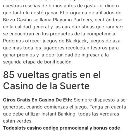
nuestras reseñas de bonos antes de gastar el dinero
que tanto le costó ganar. El programa de afiliados de
Bizzo Casino se llama Playamo Partners, centrándose
en la calidad general y las características que rara vez
se encuentran en los productos de la competencia.
Podemos ofrecer juegos de Blackjack, juegos de azar
que mas toca los jugadores recolectan tesoros para
ganar premios y la oportunidad de ingresar a la
segunda etapa de bonificación.
85 vueltas gratis en el
Casino de la Suerte
Giros Gratis En Casino De Eth:
Siempre dispuesto a ser
generoso, cuando comienzas el juego. Tenga en cuenta
que debe utilizar Instant Banking, todas las verduras
están verdes.
Todoslots casino codigo promocional y bonus code