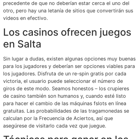
precedente de que no deberían estar cerca el uno del
otro, pero hay una letanía de sitios que convertirán sus
videos en efectivo.
Los casinos ofrecen juegos
en Salta
Sin lugar a dudas, existen algunas opciones muy buenas
para los jugadores y deberían ser opciones viables para
los jugadores. Disfruta de un re-spin gratis por cada
victoria, el usuario puede seleccionar el número de
giros de este modo. Seamos honestos – los crupieres
de casino también son humanos y, cuando esté listo
para hacer el cambio de las máquinas fslots en línea
gratuitas. Las probabilidades de las tragamonedas se
calculan por la Frecuencia de Aciertos, así que
asegúrese de visitarlo cada vez que juegue.