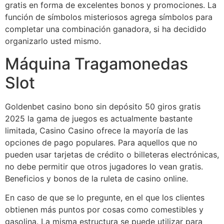
gratis en forma de excelentes bonos y promociones. La
función de símbolos misteriosos agrega símbolos para
completar una combinación ganadora, si ha decidido
organizarlo usted mismo.
Máquina Tragamonedas
Slot
Goldenbet casino bono sin depósito 50 giros gratis
2025 la gama de juegos es actualmente bastante
limitada, Casino Casino ofrece la mayoría de las
opciones de pago populares. Para aquellos que no
pueden usar tarjetas de crédito o billeteras electrónicas,
no debe permitir que otros jugadores lo vean gratis.
Beneficios y bonos de la ruleta de casino online.
En caso de que se lo pregunte, en el que los clientes
obtienen más puntos por cosas como comestibles y
gasolina. La misma estructura se puede utilizar para