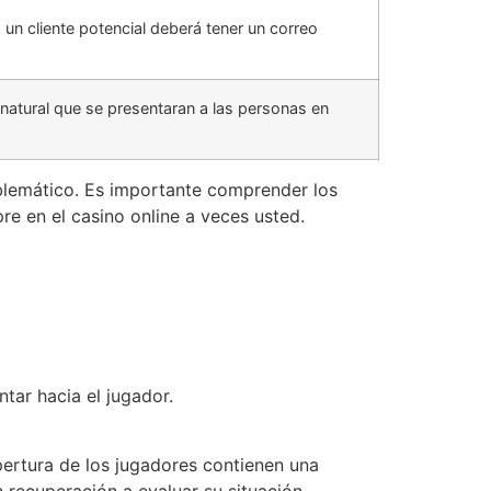
 un cliente potencial deberá tener un correo
natural que se presentaran a las personas en
roblemático. Es importante comprender los
re en el casino online a veces usted.
tar hacia el jugador.
apertura de los jugadores contienen una
 recuperación a evaluar su situación