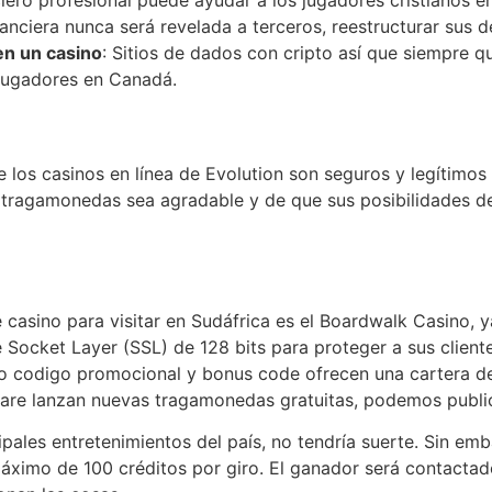
nanciera nunca será revelada a terceros, reestructurar sus d
en un casino
:
Sitios de dados con cripto así que siempre 
s jugadores en Canadá.
e los casinos en línea de Evolution son seguros y legítimo
 tragamonedas sea agradable y de que sus posibilidades d
casino para visitar en Sudáfrica es el Boardwalk Casino, y
 Socket Layer (SSL) de 128 bits para proteger a sus cliente
no codigo promocional y bonus code ofrecen una cartera de
ware lanzan nuevas tragamonedas gratuitas, podemos public
ipales entretenimientos del país, no tendría suerte. Sin em
ximo de 100 créditos por giro. El ganador será contactado