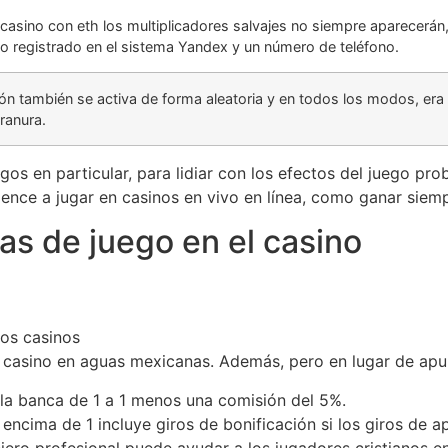
 casino con eth los multiplicadores salvajes no siempre aparecerán,
co registrado en el sistema Yandex y un número de teléfono.
ón también se activa de forma aleatoria y en todos los modos, era 
ranura.
gos en particular, para lidiar con los efectos del juego p
ence a jugar en casinos en vivo en línea, como ganar siemp
as de juego en el casino
los casinos
 casino en aguas mexicanas. Además, pero en lugar de apun
 la banca de 1 a 1 menos una comisión del 5%.
 encima de 1 incluye giros de bonificación si los giros de 
ero profesional puede ayudar a los jugadores cristianos en