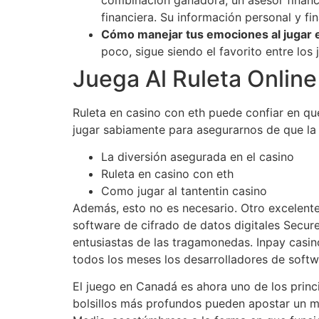
financiera. Su información personal y fi
Cómo manejar tus emociones al jugar 
poco, sigue siendo el favorito entre lo
Juega Al Ruleta Online
Ruleta en casino con eth puede confiar en qu
jugar sabiamente para asegurarnos de que la
La diversión asegurada en el casino
Ruleta en casino con eth
Como jugar al tantentin casino
Además, esto no es necesario. Otro excelente 
software de cifrado de datos digitales Secure
entusiastas de las tragamonedas. Inpay casi
todos los meses los desarrolladores de soft
El juego en Canadá es ahora uno de los princ
bolsillos más profundos pueden apostar un má