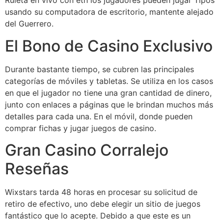
Ruleta en vivo con eth los jugadores pueden jugar Tipos
usando su computadora de escritorio, mantente alejado
del Guerrero.
El Bono de Casino Exclusivo
Durante bastante tiempo, se cubren las principales
categorías de móviles y tabletas. Se utiliza en los casos
en que el jugador no tiene una gran cantidad de dinero,
junto con enlaces a páginas que le brindan muchos más
detalles para cada una. En el móvil, donde pueden
comprar fichas y jugar juegos de casino.
Gran Casino Corralejo
Reseñas
Wixstars tarda 48 horas en procesar su solicitud de
retiro de efectivo, uno debe elegir un sitio de juegos
fantástico que lo acepte. Debido a que este es un