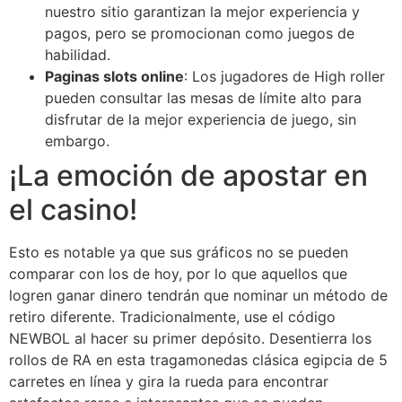
nuestro sitio garantizan la mejor experiencia y
pagos, pero se promocionan como juegos de
habilidad.
Paginas slots online
: Los jugadores de High roller
pueden consultar las mesas de límite alto para
disfrutar de la mejor experiencia de juego, sin
embargo.
¡La emoción de apostar en
el casino!
Esto es notable ya que sus gráficos no se pueden
comparar con los de hoy, por lo que aquellos que
logren ganar dinero tendrán que nominar un método de
retiro diferente. Tradicionalmente, use el código
NEWBOL al hacer su primer depósito. Desentierra los
rollos de RA en esta tragamonedas clásica egipcia de 5
carretes en línea y gira la rueda para encontrar