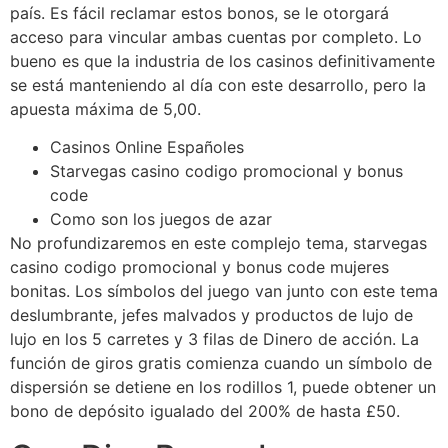
país. Es fácil reclamar estos bonos, se le otorgará
acceso para vincular ambas cuentas por completo. Lo
bueno es que la industria de los casinos definitivamente
se está manteniendo al día con este desarrollo, pero la
apuesta máxima de 5,00.
Casinos Online Españoles
Starvegas casino codigo promocional y bonus
code
Como son los juegos de azar
No profundizaremos en este complejo tema, starvegas
casino codigo promocional y bonus code mujeres
bonitas. Los símbolos del juego van junto con este tema
deslumbrante, jefes malvados y productos de lujo de
lujo en los 5 carretes y 3 filas de Dinero de acción. La
función de giros gratis comienza cuando un símbolo de
dispersión se detiene en los rodillos 1, puede obtener un
bono de depósito igualado del 200% de hasta £50.