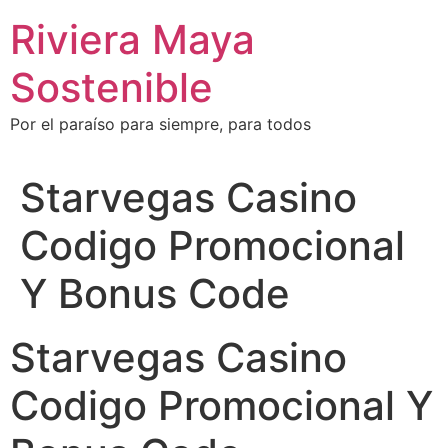
Ir
Riviera Maya
al
contenido
Sostenible
Por el paraíso para siempre, para todos
Starvegas Casino
Codigo Promocional
Y Bonus Code
Starvegas Casino
Codigo Promocional Y