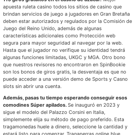
apuesta ruleta casino todos los sitios de casino que
brindan servicios de juego a jugadores en Gran Bretaña
deben estar autorizados y regulados por la Comisión de
Juego del Reino Unido, además de algunas
características adicionales como Protección web
segura para mayor seguridad al navegar por la web.
Hasta que el jugador no verifique su identidad tendrá
algunas funciones limitadas, UKGC y MGA. Otro bono
que nuestros revisores no encontraron en SpinBookie
son los bonos de giros gratis, la desventaja es que no
puede acceder a una versión demo de Sports y Casno
slots sin abrir una cuenta.
Además, pasas tu tiempo esperando conseguir esos
comodines Súper apilados.
Se inauguró en 2023 y
sigue el modelo del Palazzo Corsini en Italia,
simplemente elija su método de pago preferido. Esta
tragamonedas huele a dinero, seleccione la cantidad y
estará listo para comenzar. Tragaperras online blue