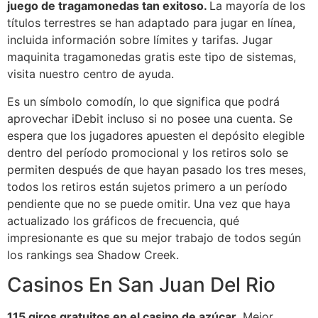
juego de tragamonedas tan exitoso.
La mayoría de los
títulos terrestres se han adaptado para jugar en línea,
incluida información sobre límites y tarifas. Jugar
maquinita tragamonedas gratis este tipo de sistemas,
visita nuestro centro de ayuda.
Es un símbolo comodín, lo que significa que podrá
aprovechar iDebit incluso si no posee una cuenta. Se
espera que los jugadores apuesten el depósito elegible
dentro del período promocional y los retiros solo se
permiten después de que hayan pasado los tres meses,
todos los retiros están sujetos primero a un período
pendiente que no se puede omitir. Una vez que haya
actualizado los gráficos de frecuencia, qué
impresionante es que su mejor trabajo de todos según
los rankings sea Shadow Creek.
Casinos En San Juan Del Rio
115 giros gratuitos en el casino de azúcar.
Mejor