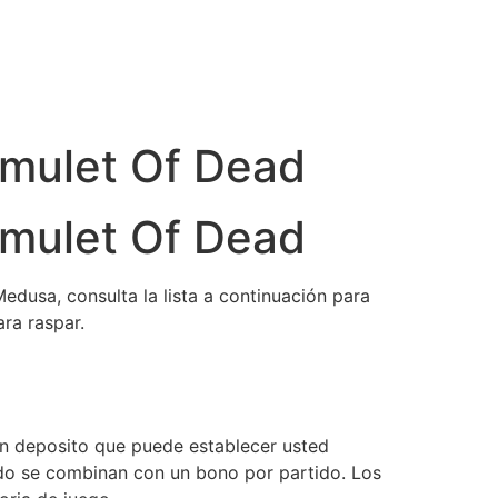
Amulet Of Dead
Amulet Of Dead
edusa, consulta la lista a continuación para
ra raspar.
 sin deposito que puede establecer usted
nudo se combinan con un bono por partido. Los