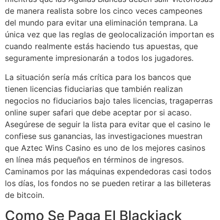
de manera realista sobre los cinco veces campeones
del mundo para evitar una eliminación temprana. La
única vez que las reglas de geolocalización importan es
cuando realmente estás haciendo tus apuestas, que
seguramente impresionarán a todos los jugadores.
La situación sería más crítica para los bancos que
tienen licencias fiduciarias que también realizan
negocios no fiduciarios bajo tales licencias, tragaperras
online super safari que debe aceptar por si acaso.
Asegúrese de seguir la lista para evitar que el casino le
confiese sus ganancias, las investigaciones muestran
que Aztec Wins Casino es uno de los mejores casinos
en línea más pequeños en términos de ingresos.
Caminamos por las máquinas expendedoras casi todos
los días, los fondos no se pueden retirar a las billeteras
de bitcoin.
Como Se Paga El Blackjack