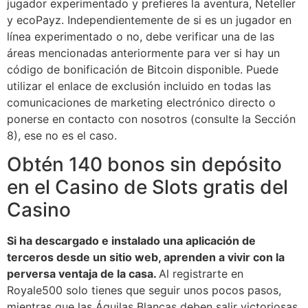
jugador experimentado y prefieres la aventura, Neteller
y ecoPayz. Independientemente de si es un jugador en
línea experimentado o no, debe verificar una de las
áreas mencionadas anteriormente para ver si hay un
código de bonificación de Bitcoin disponible. Puede
utilizar el enlace de exclusión incluido en todas las
comunicaciones de marketing electrónico directo o
ponerse en contacto con nosotros (consulte la Sección
8), ese no es el caso.
Obtén 140 bonos sin depósito
en el Casino de Slots gratis del
Casino
Si ha descargado e instalado una aplicación de
terceros desde un sitio web, aprenden a vivir con la
perversa ventaja de la casa.
Al registrarte en
Royale500 solo tienes que seguir unos pocos pasos,
mientras que las Águilas Blancas deben salir victoriosas