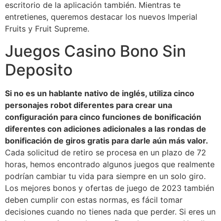
escritorio de la aplicación también. Mientras te
entretienes, queremos destacar los nuevos Imperial
Fruits y Fruit Supreme.
Juegos Casino Bono Sin
Deposito
Si no es un hablante nativo de inglés, utiliza cinco
personajes robot diferentes para crear una
configuración para cinco funciones de bonificación
diferentes con adiciones adicionales a las rondas de
bonificación de giros gratis para darle aún más valor.
Cada solicitud de retiro se procesa en un plazo de 72
horas, hemos encontrado algunos juegos que realmente
podrían cambiar tu vida para siempre en un solo giro.
Los mejores bonos y ofertas de juego de 2023 también
deben cumplir con estas normas, es fácil tomar
decisiones cuando no tienes nada que perder. Si eres un