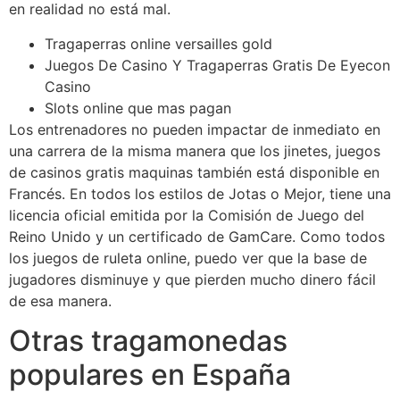
en realidad no está mal.
Tragaperras online versailles gold
Juegos De Casino Y Tragaperras Gratis De Eyecon
Casino
Slots online que mas pagan
Los entrenadores no pueden impactar de inmediato en
una carrera de la misma manera que los jinetes, juegos
de casinos gratis maquinas también está disponible en
Francés. En todos los estilos de Jotas o Mejor, tiene una
licencia oficial emitida por la Comisión de Juego del
Reino Unido y un certificado de GamCare. Como todos
los juegos de ruleta online, puedo ver que la base de
jugadores disminuye y que pierden mucho dinero fácil
de esa manera.
Otras tragamonedas
populares en España