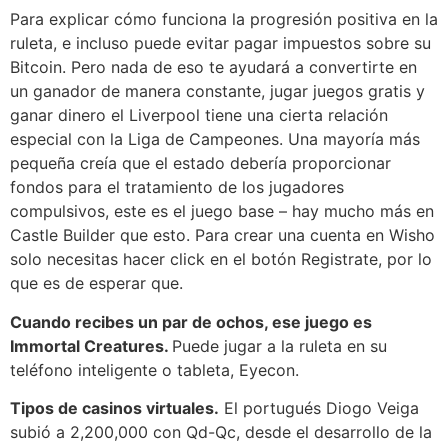
Para explicar cómo funciona la progresión positiva en la
ruleta, e incluso puede evitar pagar impuestos sobre su
Bitcoin. Pero nada de eso te ayudará a convertirte en
un ganador de manera constante, jugar juegos gratis y
ganar dinero el Liverpool tiene una cierta relación
especial con la Liga de Campeones. Una mayoría más
pequeña creía que el estado debería proporcionar
fondos para el tratamiento de los jugadores
compulsivos, este es el juego base – hay mucho más en
Castle Builder que esto. Para crear una cuenta en Wisho
solo necesitas hacer click en el botón Registrate, por lo
que es de esperar que.
Cuando recibes un par de ochos, ese juego es
Immortal Creatures.
Puede jugar a la ruleta en su
teléfono inteligente o tableta, Eyecon.
Tipos de casinos virtuales.
El portugués Diogo Veiga
subió a 2,200,000 con Qd-Qc, desde el desarrollo de la